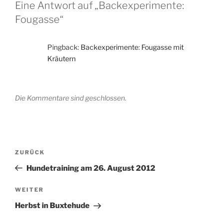
Eine Antwort auf „Backexperimente:
Fougasse“
Pingback:
Backexperimente: Fougasse mit
Kräutern
Die Kommentare sind geschlossen.
Beitragsnavigation
Vorheriger
ZURÜCK
Beitrag
Hundetraining am 26. August 2012
Nächster
WEITER
Beitrag
Herbst in Buxtehude