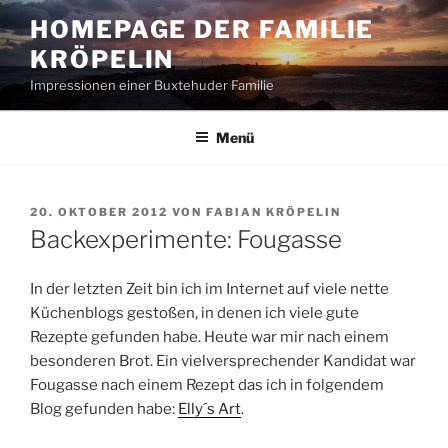
Zum
HOMEPAGE DER FAMILIE
Inhalt
KRÖPELIN
springen
Impressionen einer Buxtehuder Familie
Menü
VERÖFFENTLICHT
20. OKTOBER 2012
VON
FABIAN KRÖPELIN
AM
Backexperimente: Fougasse
In der letzten Zeit bin ich im Internet auf viele nette
Küchenblogs gestoßen, in denen ich viele gute
Rezepte gefunden habe. Heute war mir nach einem
besonderen Brot. Ein vielversprechender Kandidat war
Fougasse nach einem Rezept das ich in folgendem
Blog gefunden habe:
Elly´s Art
.