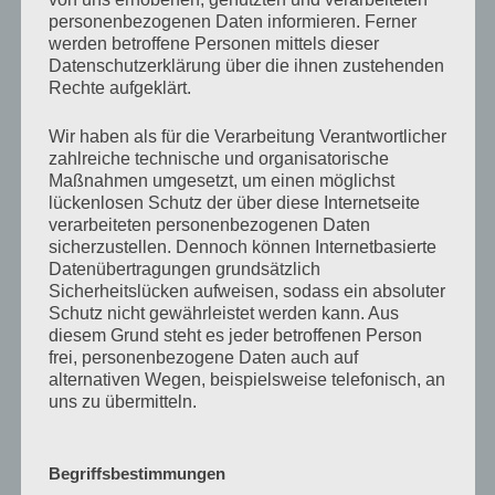
personenbezogenen Daten informieren. Ferner
schließt.
werden betroffene Personen mittels dieser
Datenschutzerklärung über die ihnen zustehenden
Wenn du dich anmeldest, werden wir einige Cookies
Rechte aufgeklärt.
einrichten, um deine Anmeldeinformationen und
Anzeigeoptionen zu speichern. Anmelde-Cookies
Wir haben als für die Verarbeitung Verantwortlicher
verfallen nach zwei Tagen und Cookies für die
zahlreiche technische und organisatorische
Maßnahmen umgesetzt, um einen möglichst
Anzeigeoptionen nach einem Jahr. Falls du bei der
lückenlosen Schutz der über diese Internetseite
Anmeldung „Angemeldet bleiben“ auswählst, wird
verarbeiteten personenbezogenen Daten
deine Anmeldung zwei Wochen lang aufrechterhalten.
sicherzustellen. Dennoch können Internetbasierte
Mit der Abmeldung aus deinem Konto werden die
Datenübertragungen grundsätzlich
Anmelde-Cookies gelöscht.
Sicherheitslücken aufweisen, sodass ein absoluter
Schutz nicht gewährleistet werden kann. Aus
diesem Grund steht es jeder betroffenen Person
Wenn du einen Artikel bearbeitest oder
frei, personenbezogene Daten auch auf
veröffentlichst, wird ein zusätzlicher Cookie in deinem
alternativen Wegen, beispielsweise telefonisch, an
Browser gespeichert. Dieser Cookie enthält keine
uns zu übermitteln.
personenbezogenen Daten und verweist nur auf die
Beitrags-ID des Artikels, den du gerade bearbeitet
hast. Der Cookie verfällt nach einem Tag.
Begriffsbestimmungen