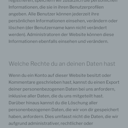
registrieren, speichern wir zusätzlich die persönlichen
jede solche Vorgangsreihe im Zusammenhang mit
Informationen, die sie in ihren Benutzerprofilen
personenbezogenen Daten wie das Erheben, das
Erfassen, die Organisation, das Ordnen, die
angeben. Alle Benutzer können jederzeit ihre
Speicherung, die Anpassung oder Veränderung, das
persönlichen Informationen einsehen, verändern oder
Auslesen, das Abfragen, die Verwendung, die
Offenlegung durch Übermittlung, Verbreitung oder eine
löschen (der Benutzername kann nicht verändert
andere Form der Bereitstellung, den Abgleich oder die
werden). Administratoren der Website können diese
Verknüpfung, die Einschränkung, das Löschen oder die
Vernichtung.
Informationen ebenfalls einsehen und verändern.
Welche Rechte du an deinen Daten hast
d) Einschränkung der Verarbeitung
Wenn du ein Konto auf dieser Website besitzt oder
Einschränkung der Verarbeitung ist die Markierung
Kommentare geschrieben hast, kannst du einen Export
gespeicherter personenbezogener Daten mit dem Ziel,
ihre künftige Verarbeitung einzuschränken.
deiner personenbezogenen Daten bei uns anfordern,
inklusive aller Daten, die du uns mitgeteilt hast.
Darüber hinaus kannst du die Löschung aller
personenbezogenen Daten, die wir von dir gespeichert
e) Profiling
haben, anfordern. Dies umfasst nicht die Daten, die wir
aufgrund administrativer, rechtlicher oder
Profiling ist jede Art der automatisierten Verarbeitung