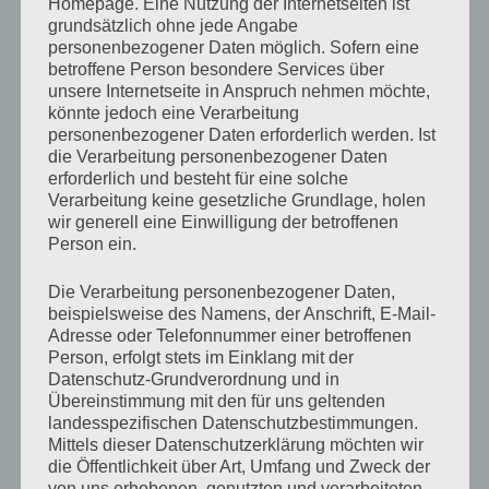
Kontaktaufnahme per E-Mail an uns gesendet. Eine
Homepage. Eine Nutzung der Internetseiten ist
grundsätzlich ohne jede Angabe
Speicherung der Daten auf der Webseite findet nicht
personenbezogener Daten möglich. Sofern eine
statt.
betroffene Person besondere Services über
unsere Internetseite in Anspruch nehmen möchte,
könnte jedoch eine Verarbeitung
Cookies
personenbezogener Daten erforderlich werden. Ist
die Verarbeitung personenbezogener Daten
Wenn du einen Kommentar auf unserer Website
erforderlich und besteht für eine solche
Verarbeitung keine gesetzliche Grundlage, holen
schreibst, kann das eine Einwilligung sein, deinen
wir generell eine Einwilligung der betroffenen
Namen, E-Mail-Adresse und Website in Cookies zu
Person ein.
speichern. Dies ist eine Komfortfunktion, damit du
nicht, wenn du einen weiteren Kommentar schreibst,
Die Verarbeitung personenbezogener Daten,
all diese Daten erneut eingeben musst. Diese Cookies
beispielsweise des Namens, der Anschrift, E-Mail-
werden ein Jahr lang gespeichert.
Adresse oder Telefonnummer einer betroffenen
Person, erfolgt stets im Einklang mit der
Datenschutz-Grundverordnung und in
Falls du ein Konto hast und dich auf dieser Website
Übereinstimmung mit den für uns geltenden
anmeldest, werden wir ein temporäres Cookie setzen,
landesspezifischen Datenschutzbestimmungen.
um festzustellen, ob dein Browser Cookies akzeptiert.
Mittels dieser Datenschutzerklärung möchten wir
Dieses Cookie enthält keine personenbezogenen
die Öffentlichkeit über Art, Umfang und Zweck der
Daten und wird verworfen, wenn du deinen Browser
von uns erhobenen, genutzten und verarbeiteten